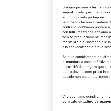
Bisogna provare a fermarli subi
segnali positivi per una ripresa
ad un rinnovato protagonismo s
fenomeno che non si vedeva da 
contrario, dobbiamo provare a c
con tutti i mezzi che abbiamo 
web tv, pronunciamenti, mobilita
resistenza e di sostegno alle l
alla convocazione a breve sca
Solo un cambiamento del clima p
di mandare a casa definitivamen
possibilità di abrogare queste 
puo’ e deve essere presa in co
da sole non bastano al cambi
Vi proponiamo quindi un primo i
comitato cittadino permanent