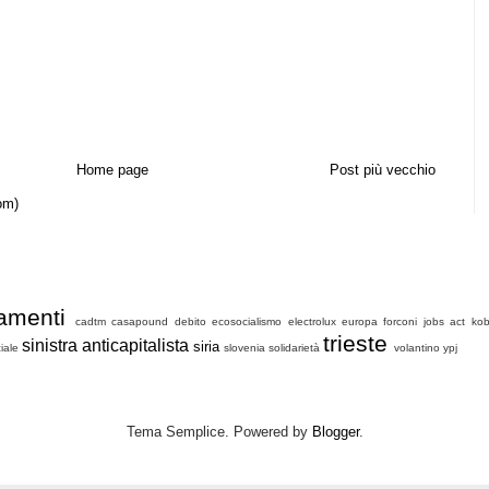
Home page
Post più vecchio
om)
amenti
cadtm
casapound
debito
ecosocialismo
electrolux
europa
forconi
jobs act
ko
trieste
sinistra anticapitalista
siria
iale
slovenia
solidarietà
volantino
ypj
Tema Semplice. Powered by
Blogger
.