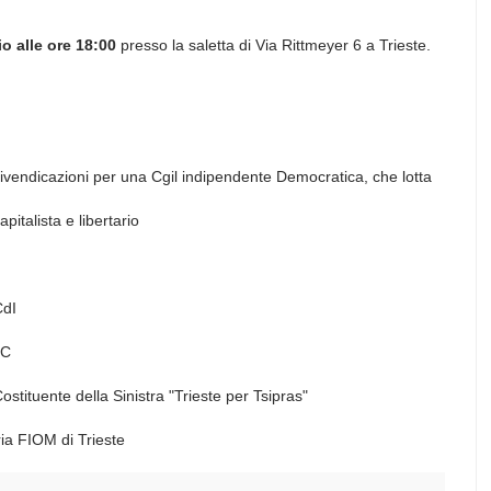
o alle ore 18:00
presso la saletta di Via Rittmeyer 6 a Trieste.
, rivendicazioni per una Cgil indipendente Democratica, che lotta
italista e libertario
CdI
RC
Costituente della Sinistra "Trieste per Tsipras"
ria FIOM di Trieste