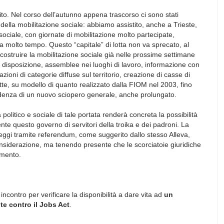
to. Nel corso dell’autunno appena trascorso ci sono stati
 della mobilitazione sociale: abbiamo assistito, anche a Trieste,
ociale, con giornate di mobilitazione molto partecipate,
molto tempo. Questo “capitale” di lotta non va sprecato, al
ostruire la mobilitazione sociale già nelle prossime settimane
a disposizione, assemblee nei luoghi di lavoro, informazione con
zioni di categorie diffuse sul territorio, creazione di casse di
otte, su modello di quanto realizzato dalla FIOM nel 2003, fino
denza di un nuovo sciopero generale, anche prolungato.
olitico e sociale di tale portata renderà concreta la possibilità
te questo governo di servitori della troika e dei padroni. La
leggi tramite referendum, come suggerito dallo stesso Alleva,
nsiderazione, ma tenendo presente che le scorciatoie giuridiche
amento.
ncontro per verificare la disponibilità a dare vita ad
un
e contro il Jobs Act
.