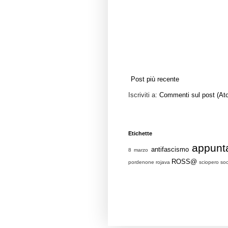
Post più recente
Iscriviti a:
Commenti sul post (At
Etichette
appunt
antifascismo
8 marzo
ROSS@
pordenone
rojava
sciopero soc