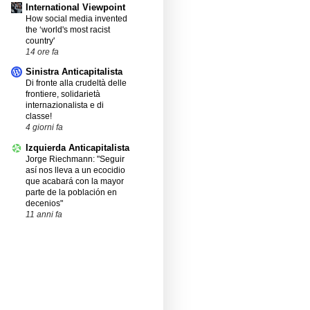
International Viewpoint
How social media invented
the ‘world's most racist
country'
14 ore fa
Sinistra Anticapitalista
Di fronte alla crudeltà delle
frontiere, solidarietà
internazionalista e di
classe!
4 giorni fa
Izquierda Anticapitalista
Jorge Riechmann: "Seguir
así nos lleva a un ecocidio
que acabará con la mayor
parte de la población en
decenios"
11 anni fa