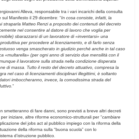
ergiovanni Alleva, responsabile tra i vari incarichi della consulta
e sul Manifesto il 29 dicembre: “
In cosa consiste, infatti, la
i straparla Matteo Renzi a proposito dei contenuti del decreto
emente nel consentire al datore di lavoro che voglia per
gnobile) sbarazzarsi di un lavoratore di «inventarsi» una
produttiva per procedere al licenziamento, e di farlo senza
etestuoso venga smascherato in giudizio perché anche in tal caso
ca «multarella» (per ogni anno di servizio due mensilità con il
munque il lavoratore sulla strada nella condizione disperata
e di massa. Tutto il resto del decreto attuativo, compresa la
ra nel caso di licenziamenti disciplinari illegittimi, è soltanto
i datori imboccheranno, invece, la comodissima strada del
uttivo.
”
n smetteranno di fare danni, sono previsti a breve altri decreti
 per iniziare, altre riforme economico-strutturali per “
cambiare
plicazione del jobs act al pubblico impiego con la riforma della
tuazione della riforma sulla “buona scuola” con lo
istema d’istruzione pubblico.