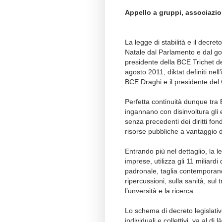
Appello a gruppi, associazioni
La legge di stabilità e il decreto
Natale dal Parlamento e dal gov
presidente della BCE Trichet det
agosto 2011, diktat definiti nel
BCE Draghi e il presidente del 
Perfetta continuità dunque tra
ingannano con disinvoltura gli 
senza precedenti dei diritti fond
risorse pubbliche a vantaggio dei
Entrando più nel dettaglio, la l
imprese, utilizza gli 11 miliardi
padronale, taglia contemporan
ripercussioni, sulla sanità, sul 
l’unversità e la ricerca.
Lo schema di decreto legislativo
individuali e collettivi, va al d