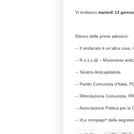
Vi invitiamo
martedì 13 gennai
Elenco delle prime adesioni:
-- Il sindacato è un’altra cosa
-- R.o.s.s.@ – Movimento anticap
-- Sinistra Anticapitalista
-- Partito Comunista d'Italia, P
-- Rifondazione Comunista, P
-- Associazione Politica per la 
-- I/Le compagn* della segrete