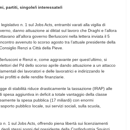
, partiti, singole/i interessate/i
 legislativo n. 1 sul Jobs Acts, entrambi varati alla vigilia di
erno, danno attuazione ai diktat sul lavoro che Draghi e l’allora
tavano all'allora governo Berlusconi nella lettera inviata il 5
l’incontro avvenuto lo scorso agosto tra l’attuale presidente della
Consiglio Renzi a Città della Pieve.
 Berlusconi e Renzi e, come aggravante per quest’ultimo, si
elettori del Pd dello scorso aprile dando attuazione a un attacco
amentali dei lavoratori e delle lavoratrici e indirizzando le
 profitti e delle rendite finanziarie.
egge di stabilità riduce drasticamente la tassazione (IRAP) alle
 di spesa aggiuntiva in deficit a totale vantaggio della classe
eamente la spesa pubblica (17 miliardi) con enormi
trasporto pubblico locale, sui servizi sociali, sulla scuola,
 n. 1 sul Jobs Acts, offrendo piena libertà sui licenziamenti
i là degli stessi sogni del presidente della Confindustria Squinzi.