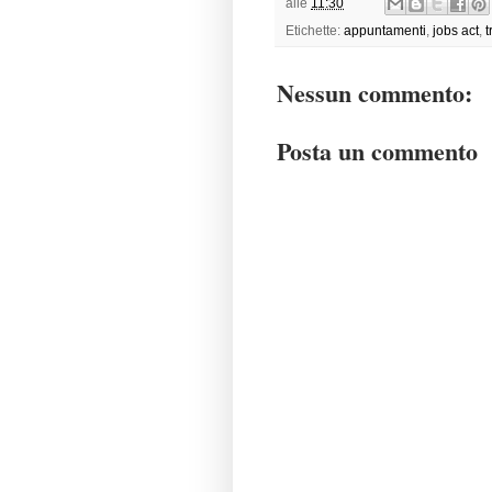
alle
11:30
Etichette:
appuntamenti
,
jobs act
,
t
Nessun commento:
Posta un commento