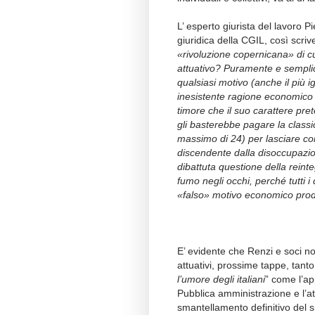
L’ esperto giurista del lavoro Pi
giuridica della CGIL, così scriv
«rivoluzione copernicana» di cu
attuativo? Puramente e semplic
qualsiasi motivo (anche il più i
inesistente ragione economico 
timore che il suo carattere pr
gli basterebbe pagare la classi
massimo di 24) per lasciare co
discendente dalla disoccupazion
dibattuta questione della reinteg
fumo negli occhi, perché tutti 
«falso» motivo economico prod
E’ evidente che Renzi e soci no
attuativi, prossime tappe, tanto
l’umore degli italiani
” come l’ap
Pubblica amministrazione e l’at
smantellamento definitivo del s